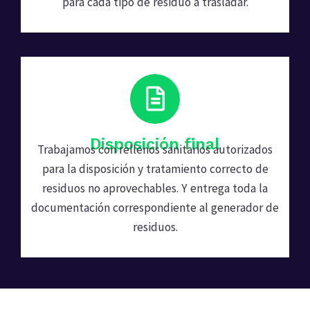
para cada tipo de residuo a trasladar.
Disposición final
Trabajamos con rellenos sanitarios autorizados
para la disposición y tratamiento correcto de
residuos no aprovechables. Y entrega toda la
documentación correspondiente al generador de
residuos.